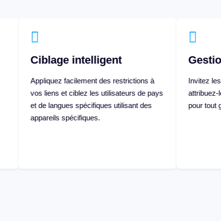
e intelligent
Gestion d'équipe
facilement des restrictions à
Invitez les membres de votre 
et ciblez les utilisateurs de pays
attribuez-leur des privilèges s
ues spécifiques utilisant des
pour tout gérer et collaborer 
spécifiques.