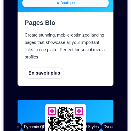
🔥 Boutique
Pages Bio
Create stunning, mobile-optimized landing
pages that showcase all your important
links in one place. Perfect for social media
profiles.
En savoir plus
R Styles
Dynamic QR Codes
Couleur dégradée
Custom Frames
QR Styles
Dynamic QR Cod